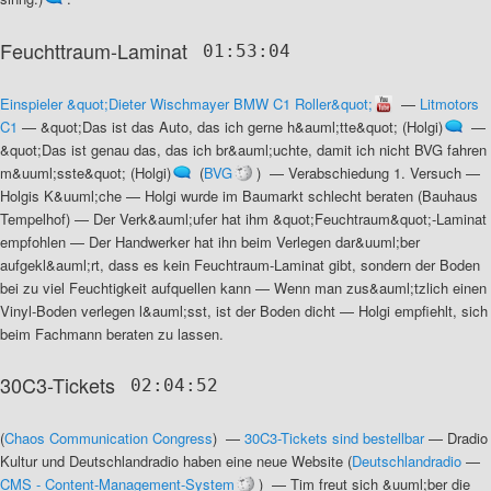
Feuchttraum-Laminat
01:53:04
Einspieler &quot;Dieter Wischmayer BMW C1 Roller&quot;
—
Litmotors
C1
—
&quot;Das ist das Auto, das ich gerne h&auml;tte&quot; (Holgi)
—
&quot;Das ist genau das, das ich br&auml;uchte, damit ich nicht BVG fahren
m&uuml;sste&quot; (Holgi)
(
BVG
) —
Verabschiedung 1. Versuch
—
Holgis K&uuml;che
—
Holgi wurde im Baumarkt schlecht beraten (Bauhaus
Tempelhof)
—
Der Verk&auml;ufer hat ihm &quot;Feuchtraum&quot;-Laminat
empfohlen
—
Der Handwerker hat ihn beim Verlegen dar&uuml;ber
aufgekl&auml;rt, dass es kein Feuchtraum-Laminat gibt, sondern der Boden
bei zu viel Feuchtigkeit aufquellen kann
—
Wenn man zus&auml;tzlich einen
Vinyl-Boden verlegen l&auml;sst, ist der Boden dicht
—
Holgi empfiehlt, sich
beim Fachmann beraten zu lassen
.
30C3-Tickets
02:04:52
(
Chaos Communication Congress
) —
30C3-Tickets sind bestellbar
—
Dradio
Kultur und Deutschlandradio haben eine neue Website
(
Deutschlandradio
—
CMS - Content-Management-System
) —
Tim freut sich &uuml;ber die