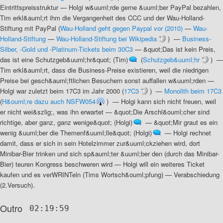
Eintrittspreisstruktur
—
Holgi w&uuml;rde gerne &uuml;ber PayPal bezahlen,
Tim erkl&auml;rt ihm die Vergangenheit des CCC und der Wau-Holland-
Stiftung mit PayPal
(
Wau-Holland geht gegen Paypal vor (2010)
—
Wau-
Holland-Stiftung
—
Wau-Holland-Stiftung bei Wikipedia
) —
Business-
Silber, -Gold und -Platinum-Tickets beim 30C3
—
&quot;Das ist kein Preis,
das ist eine Schutzgeb&uuml;hr&quot; (Tim)
(
Schutzgeb&uuml;hr
) —
Tim erkl&auml;rt, dass die Business-Preise existieren, weil die niedrigen
Preise bei gesch&auml;ftlichen Besuchern sonst auffallen w&uuml;rden
—
Holgi war zuletzt beim 17C3 im Jahr 2000
(
17C3
) —
Monolith beim 17C3
(
H&ouml;re dazu auch NSFW054
) —
Holgi kann sich nicht freuen, weil
er nicht wei&szlig;, was ihn erwartet
—
&quot;Die Arschl&ouml;cher sind
richtige, aber ganz, ganz wenige&quot; (Holgi)
—
&quot;Mir graut es ein
wenig &uuml;ber die Themenf&uuml;lle&quot; (Holgi)
—
Holgi rechnet
damit, dass er sich in sein Hotelzimmer zur&uuml;ckziehen wird, dort
Minibar-Bier trinken und sich sp&auml;ter &uuml;ber den (durch das Minibar-
Bier) teuren Kongress beschweren wird
—
Holgi will ein weiteres Ticket
kaufen und es verWRINTeln (Tims Wortsch&ouml;pfung)
—
Verabschiedung
(2.Versuch)
.
Outro
02:19:59