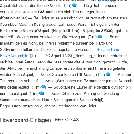
Amiando
) .
&quot;Schuld ist die Technik&quot; (Tim)
—
Holgi hat interessiert
verfolgt, aus welchen Gr&uuml;nden sich Tim aufregen kann
(Kontrollverlust)
—
Bei Holgi ist es &auml;hnlich, er regt sich am meisten
&uuml;ber Machtmi&szlig;brauch auf
(
&quot;Warum ist eigentlich der
Bildschirm gr&uuml;n?&quot; (Holgi trollt Tim) - &quot;Don&#039;t get me
started!...Wegen einer Hardwareinsuffizienz&quot; (Tim)
—
Beide
m&ouml;gen es nicht, bei ihren Problemmeldungen bei Hard- und
Softwareherstellern als Einzelfall abgetan zu werden
—
Bedauerliche
Einzelf&auml;lle
) —
IRC &quot;13:23 _Nachtflug_: Renault erdreistet
sich bei ihren Autos, wenn die Leasingrate des Autos nicht gezahlt wurde,
den Akku per Fernschaltung zu sperren, so das er nicht mehr aufgeladen
werden kann.&quot;
—
&quot;Selber kaufen hilft&quot; (Tim)
—
Knistern.
Tim regt sich sehr auf.
—
&quot;Was haben die R&ouml;mer jemals f&uuml;r
uns getan?&quot; (Tim)
—
&quot;Meine Laune ist eigentlich gut! Ich bin
nur sauer.&quot; (Tim)
—
&quot;Gleich zum Anfang der Sendung
Geschenke auspacken. Das m&ouml;gen sie!&quot; (Holgi)
—
Begr&uuml;&szlig;ung 2, abrupt unterbrochen von Holgi
.
Hoverboard-Einlagen
00:32:48