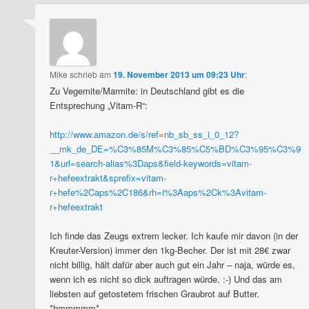
Mike
schrieb
am
19. November 2013 um 09:23 Uhr
:
Zu Vegemite/Marmite: in Deutschland gibt es die
Entsprechung „Vitam-R“:
http://www.amazon.de/s/ref=nb_sb_ss_i_0_12?
__mk_de_DE=%C3%85M%C3%85%C5%BD%C3%95%C3%9
1&url=search-alias%3Daps&field-keywords=vitam-
r+hefeextrakt&sprefix=vitam-
r+hefe%2Caps%2C186&rh=i%3Aaps%2Ck%3Avitam-
r+hefeextrakt
Ich finde das Zeugs extrem lecker. Ich kaufe mir davon (in der
Kreuter-Version) immer den 1kg-Becher. Der ist mit 28€ zwar
nicht billig, hält dafür aber auch gut ein Jahr – naja, würde es,
wenn ich es nicht so dick auftragen würde. :-) Und das am
liebsten auf getostetem frischen Graubrot auf Butter.
*hmmmmm*