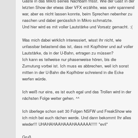
Gäste in das Mikro seines Nachbarn frisst. Wie der Gast in der
letzten Show der etwas über VFX erzählte, was sehr spannend
war, aber es nicht lassen konnte, beim Sprechen nebenher zu
naschen und dabei genüsslich in Mikro schmatzte.
Und hier wird es mit voller Lautstärke und Vorsatz gemacht. :(
Was mich dabei wirklich interessiert, wisst ihr nicht, wie
unfassbar belastend das ist, dass mit Kopfhörer und auf voller
Lautstärke, da in der U-Bahn, ertragen zu müssen?
Ich kann es teilweise nur phasenweise hören, bis die
Zumutung vorbei ist. Ich muss es abbrechen, weil ich sonst
mitten in der U-Bahn die Kopfhörer schreiend in die Ecke
werfen würde.
Ich weiß nur eins, es ist euch egal und das Trollen wird in der
nächsten Folge weiter gehen. ^^
Ich überlege schon seit 30 Folgen NSFW und FreakShow wie
ich mich bei euch rächen werde. Und dann bekommt Ihr alles
wieder!!! UHAHAHAAHAAAHAAAAAA!!!!! *evil*
Gruß