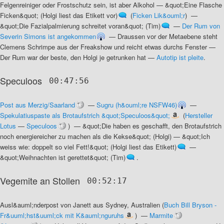
Felgenreiniger oder Frostschutz sein, ist aber Alkohol
—
&quot;Eine Flasche
Ficken&quot; (Holgi liest das Etikett vor)
(
Ficken Lik&ouml;r
) —
&quot;Die Fazialpalmierung schreitet voran&quot; (Tim)
—
Der Rum von
Severin Simons ist angekommen
—
Draussen vor der Metaebene steht
Clemens Schrimpe aus der Freakshow und reicht etwas durchs Fenster
—
Der Rum war der beste, den Holgi je getrunken hat
—
Autotip ist pleite
.
Speculoos
00:47:56
Post aus Merzig/Saarland
—
Sugru (h&ouml;re NSFW46)
—
Spekulatiuspaste als Brotaufstrich &quot;Speculoos&quot;
(
Hersteller
Lotus
—
Speculoos
) —
&quot;Die haben es geschafft, den Brotaufstrich
noch energiereicher zu machen als die Kekse&quot; (Holgi)
—
&quot;Ich
weiss wie: doppelt so viel Fett!&quot; (Holgi liest das Etikett)
—
&quot;Weihnachten ist gerettet&quot; (Tim)
.
Vegemite an Stollen
00:52:17
Ausl&auml;nderpost von Janett aus Sydney, Australien
(
Buch Bill Bryson -
Fr&uuml;hst&uuml;ck mit K&auml;nguruhs
) —
Marmite