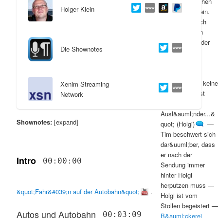
trockenen Kuchen
Holger Klein
und sauren Wein.
s
l
Ja? Und danach
preisen wir den
p
t
Herrn! Wie es der
Die Shownotes
gute Christ so
r
s
macht!&quot;
(Holgi)
—
i
p
&quot;Du hast keine
Xenim Streaming
Ahnung, du bist
Network
n
r
aber auch
Ausl&auml;nder...&
g
i
Shownotes:
[expand]
quot; (Holgi)
—
Tim beschwert sich
e
n
dar&uuml;ber, dass
er nach der
n
g
Intro
00:00:00
Sendung immer
hinter Holgi
e
herputzen muss
—
&quot;Fahr&#039;n auf der Autobahn&quot;
.
Holgi ist vom
n
Stollen begeistert
—
Autos und Autobahn
00:03:09
B&auml;ckerei