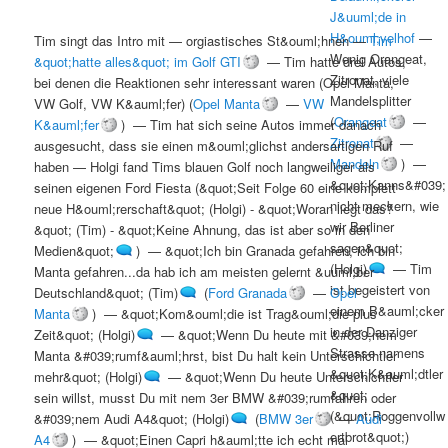
J&uuml;de in
H&ouml;velhof
—
Tim singt das Intro mit
—
orgiastisches St&ouml;hnen
—
Tim
Wenig Orangeat,
&quot;hatte alles&quot; im Golf GTI
—
Tim hatte drei Autos,
Zitronat, viele
bei denen die Reaktionen sehr interessant waren (Opel Manta,
Mandelsplitter
VW Golf, VW K&auml;fer)
(
Opel Manta
—
VW
(
Orangeat
—
K&auml;fer
) —
Tim hat sich seine Autos immer danach
Zitronat
—
ausgesucht, dass sie einen m&ouml;glichst andersartigen Ruf
Mandeln
) —
haben
—
Holgi fand Tims blauen Golf noch langweiliger als
&quot;Kanns&#039;
seinen eigenen Ford Fiesta
(
&quot;Seit Folge 60 eine komplett
nicht meckern, wie
neue H&ouml;rerschaft&quot; (Holgi) - &quot;Woran liegt das?
wir Berliner
&quot; (Tim) - &quot;Keine Ahnung, das ist aber so in den
sagen&quot;
Medien&quot;
) —
&quot;Ich bin Granada gefahren, ich bin
(Holgi)
—
Tim
Manta gefahren...da hab ich am meisten gelernt &uuml;ber
ist begeistert von
Deutschland&quot; (Tim)
(
Ford Granada
—
Opel
einem B&auml;cker
Manta
) —
&quot;Kom&ouml;die ist Trag&ouml;die plus
in der Danziger
Zeit&quot; (Holgi)
—
&quot;Wenn Du heute mit &#039;nem
Strasse namens
Manta &#039;rumf&auml;hrst, bist Du halt kein Unterschichtler
&quot;K&auml;dtler
mehr&quot; (Holgi)
—
&quot;Wenn Du heute Unterschichtler
&quot;
sein willst, musst Du mit nem 3er BMW &#039;rumfahren oder
(&quot;Roggenvollw
&#039;nem Audi A4&quot; (Holgi)
(
BMW 3er
—
Audi
ertbrot&quot;)
A4
) —
&quot;Einen Capri h&auml;tte ich echt mal