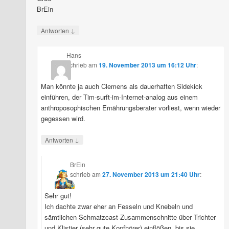
BrEin
↓
Antworten
Hans
schrieb
am
19. November 2013 um 16:12 Uhr
:
Man könnte ja auch Clemens als dauerhaften Sidekick
einführen, der Tim-surft-im-Internet-analog aus einem
anthroposophischen Ernährungsberater vorliest, wenn wieder
gegessen wird.
↓
Antworten
BrEin
schrieb
am
27. November 2013 um 21:40 Uhr
:
Sehr gut!
Ich dachte zwar eher an Fesseln und Knebeln und
sämtlichen Schmatzcast-Zusammenschnitte über Trichter
und Klistier (sehr gute Kopfhörer) einflößen, bis sie