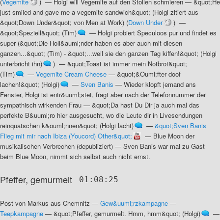
(
Vegemite
) —
Holgi will Vegemite auf den Stollen schmieren
—
&quot;He
just smiled and gave me a vegemite sandwich&quot; (Holgi zitiert aus
&quot;Down Under&quot; von Men at Work)
(
Down Under
) —
&quot;Speziell&quot; (Tim)
—
Holgi probiert Speculoos pur und findet es
super
(
&quot;Die Holl&auml;nder haben es aber auch mit diesen
ganzen...&quot; (Tim) - &quot;...weil sie den ganzen Tag kiffen!&quot; (Holgi
unterbricht ihn)
) —
&quot;Toast ist immer mein Notbrot&quot;
(Tim)
—
Vegemite Cream Cheese
—
&quot;&Ouml;fter doof
lachen!&quot; (Holgi)
—
Sven Banis
—
Wieder klopft jemand ans
Fenster, Holgi ist entr&uuml;stet, fragt aber nach der Telefonnummer der
sympathisch wirkenden Frau
—
&quot;Da hast Du Dir ja auch mal das
perfekte B&uuml;ro hier ausgesucht, wo die Leute dir in Livesendungen
reinquatschen k&ouml;nnen&quot; (Holgi lacht)
—
&quot;Sven Banis
Flieg mit mir nach Ibiza (Youcord) Other&quot;
—
Blue Moon der
musikalischen Verbrechen (depubliziert)
—
Sven Banis war mal zu Gast
beim Blue Moon, nimmt sich selbst auch nicht ernst
.
Pfeffer, gemurmelt
01:08:25
Post von Markus aus Chemnitz
—
Gew&uuml;rzkampagne
—
Teepkampagne
—
&quot;Pfeffer, gemurmelt. Hmm, hmm&quot; (Holgi)
—