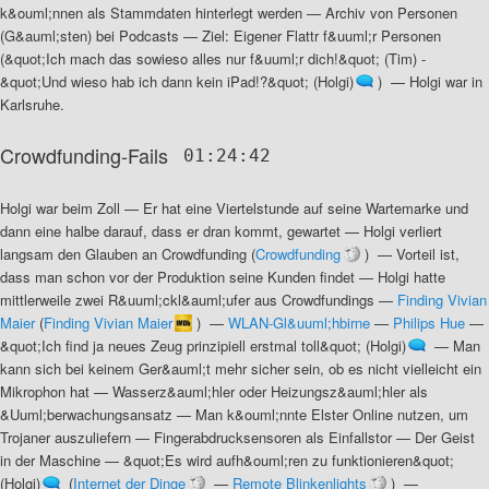
k&ouml;nnen als Stammdaten hinterlegt werden
—
Archiv von Personen
(G&auml;sten) bei Podcasts
—
Ziel: Eigener Flattr f&uuml;r Personen
(
&quot;Ich mach das sowieso alles nur f&uuml;r dich!&quot; (Tim) -
&quot;Und wieso hab ich dann kein iPad!?&quot; (Holgi)
) —
Holgi war in
Karlsruhe
.
Crowdfunding-Fails
01:24:42
Holgi war beim Zoll
—
Er hat eine Viertelstunde auf seine Wartemarke und
dann eine halbe darauf, dass er dran kommt, gewartet
—
Holgi verliert
langsam den Glauben an Crowdfunding
(
Crowdfunding
) —
Vorteil ist,
dass man schon vor der Produktion seine Kunden findet
—
Holgi hatte
mittlerweile zwei R&uuml;ckl&auml;ufer aus Crowdfundings
—
Finding Vivian
Maier
(
Finding Vivian Maier
) —
WLAN-Gl&uuml;hbirne
—
Philips Hue
—
&quot;Ich find ja neues Zeug prinzipiell erstmal toll&quot; (Holgi)
—
Man
kann sich bei keinem Ger&auml;t mehr sicher sein, ob es nicht vielleicht ein
Mikrophon hat
—
Wasserz&auml;hler oder Heizungsz&auml;hler als
&Uuml;berwachungsansatz
—
Man k&ouml;nnte Elster Online nutzen, um
Trojaner auszuliefern
—
Fingerabdrucksensoren als Einfallstor
—
Der Geist
in der Maschine
—
&quot;Es wird aufh&ouml;ren zu funktionieren&quot;
(Holgi)
(
Internet der Dinge
—
Remote Blinkenlights
) —