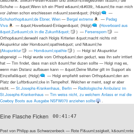
Geschenk: Silikon-Fersen-Kissen und Silikon-Einlegesohlen f&uuml;r die
Schuhe
—
&quot;Wenn ich ein Pferd w&auml;r&#039;, h&auml;tte man mich
vor Jahren schon erschiessen m&uuml;ssen&quot; (Holgi)
—
Schuhorthop&auml;de Ebner, Wien
—
Bergal extreme
—
Pedag
Viva
—
&quot;Hoverboard-Einlagen&quot; (Holgi)
(
Hoverboard aus
&quot;Zur&uuml;ck in die Zukunft&quot;
) —
Fersensporn
—
Orthop&auml;denwahl nach Holgis Kriterien &quot;macht nichts mit
Akupunktur oder Hom&ouml;opathie&quot; und N&auml;he
(
Akupunktur
—
Hom&ouml;opathie
) —
Holgi ist Akupunktur
abgeneigt
—
Holgi wurde vom Orthop&auml;den geduzt, was ihn sehr irritiert
hat
—
Tim findet, dass man sich &ouml;fter duzen sollte
—
Holgi mag es,
wenn man Distanz aufbauen kann
—
&quot;Deine Mutter gilt im Support als
Einzelfall&quot; (Holgi)
—
Holgi empfiehlt seinen Orthop&auml;den am
Platz der Luftbr&uuml;cke in Tempelhof. Welchen er meint, sagt er aber
nicht.
—
St.Josephs-Krankenhaus, Berlin
—
Radiologische Ambulanz im
St.Josephs-Krankenhaus
—
Tim weiss nicht, zu welchem Anlass er mal die
Cowboy Boots aus Ausgabe NSFW070 anziehen sollte
.
Eine Flasche Ficken
00:41:47
Post von Philipp aus Schwarzenbeck
—
Rote Fl&uuml;ssigkeit, k&ouml;nnte