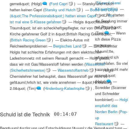
(
B&auml;ckerei
gerne&quot; (Holgi)
(
Ford Capri
) —
Starsky und Hutch
K&auml;dtler
) —
hatten keinen Capri
(
Starsky und Hutch
) —
Bodie und Doyle
&quot;Wir starten
(&quot;The Professionals&quot;) hatten einen Capri
—
Tim
die Sendung immer
ist mal eine S-Klasse gefahren
—
Holgis &quot;feuchter
mit Pizza&quot;
Traum&quot; ist ein scheckheftgepflegter, nur von Oma/Opa zur
(Tim)
—
Wenn
Kirche gefahrener Golf 2 in &quot;British Racing Green&quot;
ich diese Pizza
(
British Racing Green
) —
Elektro-Autos mit
gegessen
Reichweitenproblemen
—
Bergisches Land
—
Ein Bekannter
h&auml;tte,
Holgis hat schlechte Erfahrungen mit dem elektrischen
w&uuml;rd ich
Ladestromnetz mit seinem Renault gemacht
—
Holgi glaubt,
einschlafen. So viel
dass wir mit Gas/Wasserstoff fahren werden
(
Wasserstoff
kann ich nicht mehr
(Sicherheitshinweise)
—
Wasserstoffantrieb
) —
Holgis
essen&quot;
Chemielehrer hat behauptet, dass Wasserstoff gar nicht so
(Holgi)
—
gef&auml;hrlich ist, wie viele annehmen
—
&quot;Hindenburg
Scredder (Scanner
2.0&quot; (Tim)
(
Hindenburg-Katastrophe
) .
und Schredder
kombiniert)
—
Holgi
empfiehlt das
Norden Berlin
(
Pop-
Schuld ist die Technik
00:14:07
up
Restaurant
—
Begr&uuml;&szlig;ung und Entschuldigung f&uuml;r die Versp&auml;tung
—