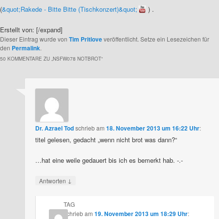
(
&quot;Rakede - Bitte Bitte (Tischkonzert)&quot;
) .
Erstellt von:
[/expand]
Dieser Eintrag wurde von
Tim Pritlove
veröffentlicht. Setze ein Lesezeichen für
den
Permalink
.
50 KOMMENTARE ZU „
NSFW078 NOTBROT
“
Dr. Azrael Tod
schrieb
am
18. November 2013 um 16:22 Uhr
:
titel gelesen, gedacht „wenn nicht brot was dann?“
…hat eine weile gedauert bis ich es bemerkt hab. -.-
↓
Antworten
TAG
schrieb
am
19. November 2013 um 18:29 Uhr
: