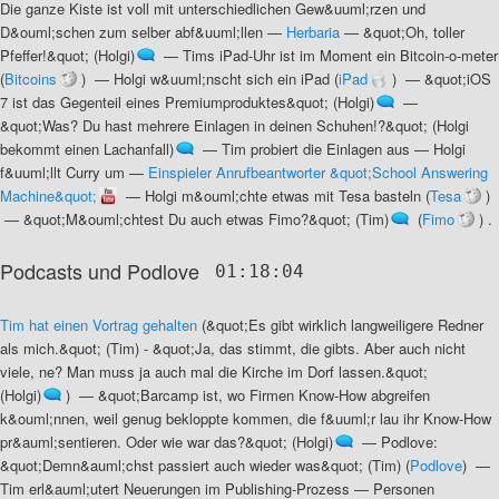
Die ganze Kiste ist voll mit unterschiedlichen Gew&uuml;rzen und
D&ouml;schen zum selber abf&uuml;llen
—
Herbaria
—
&quot;Oh, toller
Pfeffer!&quot; (Holgi)
—
Tims iPad-Uhr ist im Moment ein Bitcoin-o-meter
(
Bitcoins
) —
Holgi w&uuml;nscht sich ein iPad
(
iPad
) —
&quot;iOS
7 ist das Gegenteil eines Premiumproduktes&quot; (Holgi)
—
&quot;Was? Du hast mehrere Einlagen in deinen Schuhen!?&quot; (Holgi
bekommt einen Lachanfall)
—
Tim probiert die Einlagen aus
—
Holgi
f&uuml;llt Curry um
—
Einspieler Anrufbeantworter &quot;School Answering
Machine&quot;
—
Holgi m&ouml;chte etwas mit Tesa basteln
(
Tesa
)
—
&quot;M&ouml;chtest Du auch etwas Fimo?&quot; (Tim)
(
Fimo
) .
Podcasts und Podlove
01:18:04
Tim hat einen Vortrag gehalten
(
&quot;Es gibt wirklich langweiligere Redner
als mich.&quot; (Tim) - &quot;Ja, das stimmt, die gibts. Aber auch nicht
viele, ne? Man muss ja auch mal die Kirche im Dorf lassen.&quot;
(Holgi)
) —
&quot;Barcamp ist, wo Firmen Know-How abgreifen
k&ouml;nnen, weil genug bekloppte kommen, die f&uuml;r lau ihr Know-How
pr&auml;sentieren. Oder wie war das?&quot; (Holgi)
—
Podlove:
&quot;Demn&auml;chst passiert auch wieder was&quot; (Tim)
(
Podlove
) —
Tim erl&auml;utert Neuerungen im Publishing-Prozess
—
Personen