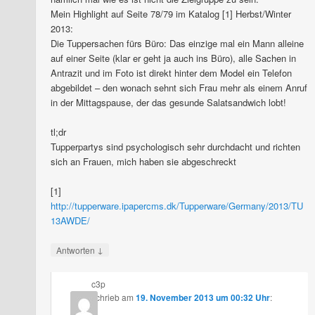
Mein Highlight auf Seite 78/79 im Katalog [1] Herbst/Winter
2013:
Die Tuppersachen fürs Büro: Das einzige mal ein Mann alleine
auf einer Seite (klar er geht ja auch ins Büro), alle Sachen in
Antrazit und im Foto ist direkt hinter dem Model ein Telefon
abgebildet – den wonach sehnt sich Frau mehr als einem Anruf
in der Mittagspause, der das gesunde Salatsandwich lobt!
tl;dr
Tupperpartys sind psychologisch sehr durchdacht und richten
sich an Frauen, mich haben sie abgeschreckt
[1]
http://tupperware.ipapercms.dk/Tupperware/Germany/2013/TU
13AWDE/
↓
Antworten
c3p
schrieb
am
19. November 2013 um 00:32 Uhr
: