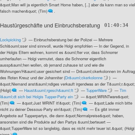
&quot;Man will ja eigentlich Smart Home haben, [..] aber da kann man so viel
falsch machen&quot; (Tim)
.
Haustürgeschäfte und Einbruchsberatung
01:40:34
Lockpicking
—
Einbruchsberatung bei der Polizei
—
Mehrere
Schl&ouml;sser sind sinnvoll, wurde Holgi empfohlen
—
In der Gegend, in
der Holgis Eltern wohnen, kommt es &ouml;fter vor, dass Schnorrer
umherlaufen
—
Holgi vermutet, dass die Schnorrer eigentlich
aussp&auml;hen wollen, ob jemand zuhause ist und wie die
Wohnungen/H&auml;user gesichert sind
—
Dr&uuml;ckerkolonnen im Auftrag
des Roten Kreuz und der Johanniter
(
Dr&uuml;ckerkolonne
) —
&quot;Niemand anst&auml;ndiges verkauft irgendwas an der T&uuml;r.&quot;
(Holgi)
—
Haust&uuml;rgesch&auml;ft
—
TupperWare
—
Tim
l&auml;dt sich bei Holgis Tupper-Party ein
—
&quot;WRINTware&quot;
(Tim)
—
&quot;Just WRINT it!&quot; (Tim)
—
&quot;Lade mich bitte
nicht zu deiner Dessous-Party ein!&quot; (Tim)
—
Es gibt immer
Angebote auf Tupperpartys, die dann &quot;Normalpreise&quot; haben,
ansonsten sind die Produkte auf den Partys &uuml;berteuert
—
&quot;TupperWare ist so langlebig, dass es nicht mehr teuer ist.&quot; (Holgi
sinng.)
.