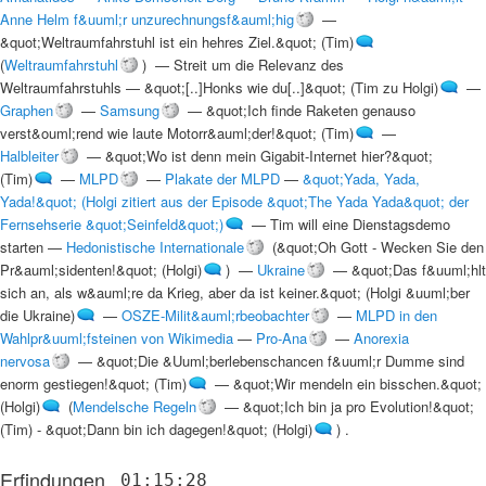
Anne Helm f&uuml;r unzurechnungsf&auml;hig
—
&quot;Weltraumfahrstuhl ist ein hehres Ziel.&quot; (Tim)
(
Weltraumfahrstuhl
) —
Streit um die Relevanz des
Weltraumfahrstuhls
—
&quot;[..]Honks wie du[..]&quot; (Tim zu Holgi)
—
Graphen
—
Samsung
—
&quot;Ich finde Raketen genauso
verst&ouml;rend wie laute Motorr&auml;der!&quot; (Tim)
—
Halbleiter
—
&quot;Wo ist denn mein Gigabit-Internet hier?&quot;
(Tim)
—
MLPD
—
Plakate der MLPD
—
&quot;Yada, Yada,
Yada!&quot; (Holgi zitiert aus der Episode &quot;The Yada Yada&quot; der
Fernsehserie &quot;Seinfeld&quot;)
—
Tim will eine Dienstagsdemo
starten
—
Hedonistische Internationale
(
&quot;Oh Gott - Wecken Sie den
Pr&auml;sidenten!&quot; (Holgi)
) —
Ukraine
—
&quot;Das f&uuml;hlt
sich an, als w&auml;re da Krieg, aber da ist keiner.&quot; (Holgi &uuml;ber
die Ukraine)
—
OSZE-Milit&auml;rbeobachter
—
MLPD in den
Wahlpr&uuml;fsteinen von Wikimedia
—
Pro-Ana
—
Anorexia
nervosa
—
&quot;Die &Uuml;berlebenschancen f&uuml;r Dumme sind
enorm gestiegen!&quot; (Tim)
—
&quot;Wir mendeln ein bisschen.&quot;
(Holgi)
(
Mendelsche Regeln
—
&quot;Ich bin ja pro Evolution!&quot;
(Tim) - &quot;Dann bin ich dagegen!&quot; (Holgi)
) .
Erfindungen
01:15:28