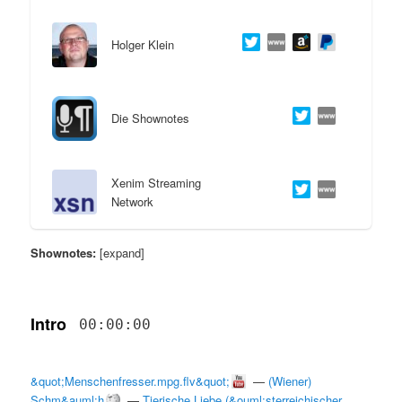
s
l
Holger Klein
p
t
r
s
Die Shownotes
i
p
n
r
Xenim Streaming
Network
g
i
Shownotes:
[expand]
e
n
n
g
Intro
00:00:00
e
n
&quot;Menschenfresser.mpg.flv&quot;
—
(Wiener)
Schm&auml;h
—
Tierische Liebe (&ouml;sterreichischer