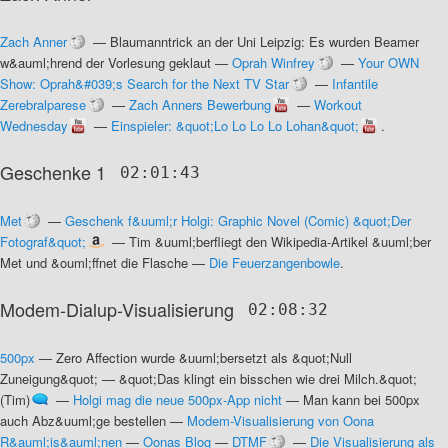
Zach Anner
—
Blaumanntrick an der Uni Leipzig: Es wurden Beamer
w&auml;hrend der Vorlesung geklaut
—
Oprah Winfrey
—
Your OWN
Show: Oprah&#039;s Search for the Next TV Star
—
Infantile
Zerebralparese
—
Zach Anners Bewerbung
—
Workout
Wednesday
—
Einspieler: &quot;Lo Lo Lo Lo Lohan&quot;
.
Geschenke 1
02:01:43
Met
—
Geschenk f&uuml;r Holgi: Graphic Novel (Comic) &quot;Der
Fotograf&quot;
—
Tim &uuml;berfliegt den Wikipedia-Artikel &uuml;ber
Met und &ouml;ffnet die Flasche
—
Die Feuerzangenbowle
.
Modem-Dialup-Visualisierung
02:08:32
500px
—
Zero Affection wurde &uuml;bersetzt als &quot;Null
Zuneigung&quot;
—
&quot;Das klingt ein bisschen wie drei Milch.&quot;
(Tim)
—
Holgi mag die neue 500px-App nicht
—
Man kann bei 500px
auch Abz&uuml;ge bestellen
—
Modem-Visualisierung von Oona
R&auml;is&auml;nen
—
Oonas Blog
—
DTMF
—
Die Visualisierung als