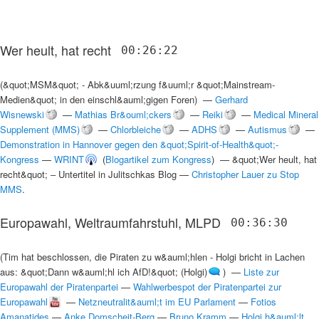
Wer heult, hat recht
00:26:22
(
&quot;MSM&quot; - Abk&uuml;rzung f&uuml;r &quot;Mainstream-
Medien&quot; in den einschl&auml;gigen Foren
) —
Gerhard
Wisnewski
—
Mathias Br&ouml;ckers
—
Reiki
—
Medical Mineral
Supplement (MMS)
—
Chlorbleiche
—
ADHS
—
Autismus
—
Demonstration in Hannover gegen den &quot;Spirit-of-Health&quot;-
Kongress
—
WRINT
(
Blogartikel zum Kongress
) —
&quot;Wer heult, hat
recht&quot; ‒ Untertitel in Julitschkas Blog
—
Christopher Lauer zu Stop
MMS
.
Europawahl, Weltraumfahrstuhl, MLPD
00:36:30
(
Tim hat beschlossen, die Piraten zu w&auml;hlen - Holgi bricht in Lachen
aus: &quot;Dann w&auml;hl ich AfD!&quot; (Holgi)
) —
Liste zur
Europawahl der Piratenpartei
—
Wahlwerbespot der Piratenpartei zur
Europawahl
—
Netzneutralit&auml;t im EU Parlament
—
Fotios
Amanatides
—
Anke Domscheit-Berg
—
Bruno Kramm
—
Holgi h&auml;lt