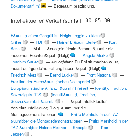
Dokumentarfilm)
—
Begr&uuml;&szlig;ung
.
Intellektueller Verkehrsunfall
00:05:30
F&uuml;r einen Gasgrill ist Holgis Loggia zu klein
—
Grillen
—
FDP
—
Rainer Br&uuml;derle
—
Kurt
Beck
—
Mutti ‒ &quot;die ideale Person f&uuml;r die
modernen Rechten&quot; (Holgi)
—
Angela Merkel
—
Joachim Sauer
—
&quot;Wenn Du Politik machen willst,
musst du irgendeine Haltung haben.&quot; (Holgi)
—
Friedrich Merz
—
Bernd Lucke
—
Front National
—
Fraktion der Europ&auml;ischen Volkspartei
—
Europ&auml;ische Allianz f&uuml;r Freiheit
—
Identity, Tradition,
Sovereignty (ITS)
(
Identit&auml;t, Tradition,
Souver&auml;nit&auml;t
) —
&quot;Intellektueller
Verkehrsunfall&quot; (Holgi &uuml;ber die
Montagsdemonstrationen)
—
Philip Meinhold in der TAZ
&uuml;ber die Montagsdemonstrationen
—
Philip Meinhold in der
TAZ &uuml;ber Helene Fischer
—
Sheeple
—
Ken
Jebsen
.