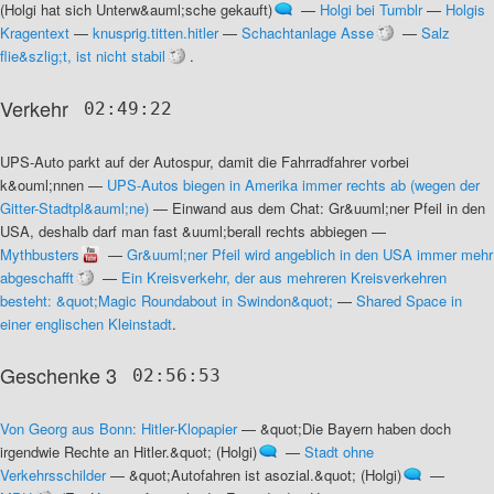
(Holgi hat sich Unterw&auml;sche gekauft)
—
Holgi bei Tumblr
—
Holgis
Kragentext
—
knusprig.titten.hitler
—
Schachtanlage Asse
—
Salz
flie&szlig;t, ist nicht stabil
.
Verkehr
02:49:22
UPS-Auto parkt auf der Autospur, damit die Fahrradfahrer vorbei
k&ouml;nnen
—
UPS-Autos biegen in Amerika immer rechts ab (wegen der
Gitter-Stadtpl&auml;ne)
—
Einwand aus dem Chat: Gr&uuml;ner Pfeil in den
USA, deshalb darf man fast &uuml;berall rechts abbiegen
—
Mythbusters
—
Gr&uuml;ner Pfeil wird angeblich in den USA immer mehr
abgeschafft
—
Ein Kreisverkehr, der aus mehreren Kreisverkehren
besteht: &quot;Magic Roundabout in Swindon&quot;
—
Shared Space in
einer englischen Kleinstadt
.
Geschenke 3
02:56:53
Von Georg aus Bonn: Hitler-Klopapier
—
&quot;Die Bayern haben doch
irgendwie Rechte an Hitler.&quot; (Holgi)
—
Stadt ohne
Verkehrsschilder
—
&quot;Autofahren ist asozial.&quot; (Holgi)
—