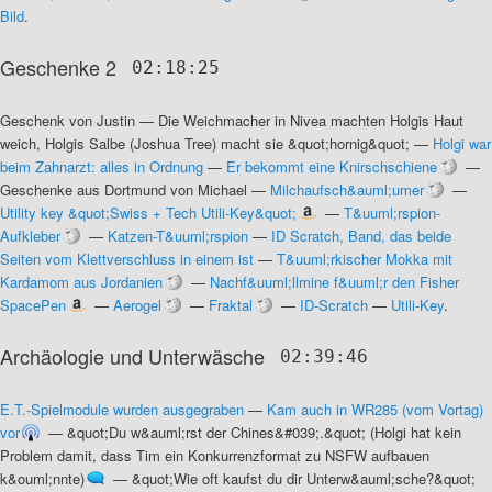
Bild
.
Geschenke 2
02:18:25
Geschenk von Justin
—
Die Weichmacher in Nivea machten Holgis Haut
weich, Holgis Salbe (Joshua Tree) macht sie &quot;hornig&quot;
—
Holgi war
beim Zahnarzt: alles in Ordnung
—
Er bekommt eine Knirschschiene
—
Geschenke aus Dortmund von Michael
—
Milchaufsch&auml;umer
—
Utility key &quot;Swiss + Tech Utili-Key&quot;
—
T&uuml;rspion-
Aufkleber
—
Katzen-T&uuml;rspion
—
ID Scratch, Band, das beide
Seiten vom Klettverschluss in einem ist
—
T&uuml;rkischer Mokka mit
Kardamom aus Jordanien
—
Nachf&uuml;llmine f&uuml;r den Fisher
SpacePen
—
Aerogel
—
Fraktal
—
ID-Scratch
—
Utili-Key
.
Archäologie und Unterwäsche
02:39:46
E.T.-Spielmodule wurden ausgegraben
—
Kam auch in WR285 (vom Vortag)
vor
—
&quot;Du w&auml;rst der Chines&#039;.&quot; (Holgi hat kein
Problem damit, dass Tim ein Konkurrenzformat zu NSFW aufbauen
k&ouml;nnte)
—
&quot;Wie oft kaufst du dir Unterw&auml;sche?&quot;