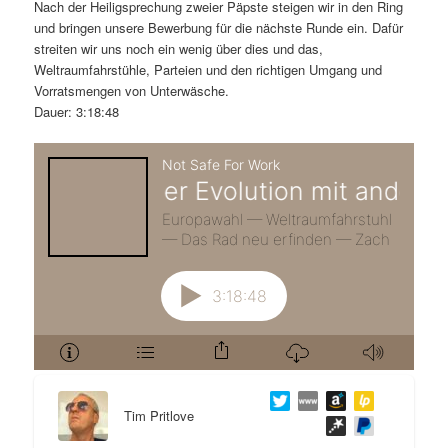
m
u
n
n
Nach der Heiligsprechung zweier Päpste steigen wir in den Ring
g
a
und bringen unsere Bewerbung für die nächste Runde ein. Dafür
ä
n
e
v
streiten wir uns noch ein wenig über dies und das,
n
i
Weltraumfahrstühle, Parteien und den richtigen Umgang und
r
d
g
Vorratsmengen von Unterwäsche.
a
Dauer: 3:18:48
e
ä
t
i
n
r
o
n
I
e
n
n
h
I
a
n
l
h
Tim Pritlove
t
a