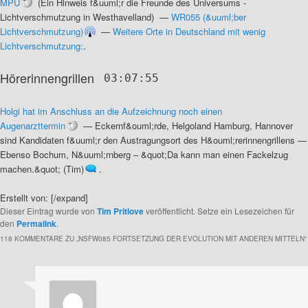
MPU
(
Ein Hinweis f&uuml;r die Freunde des Universums -
Lichtverschmutzung in Westhavelland
) —
WR055 (&uuml;ber
Lichtverschmutzung)
—
Weitere Orte in Deutschland mit wenig
Lichtverschmutzung:
.
Hörerinnengrillen
03:07:55
Holgi hat im Anschluss an die Aufzeichnung noch einen
Augenarzttermin
—
Eckernf&ouml;rde, Helgoland Hamburg, Hannover
sind Kandidaten f&uuml;r den Austragungsort des H&ouml;rerinnengrillens
—
Ebenso Bochum, N&uuml;rnberg ‒ &quot;Da kann man einen Fackelzug
machen.&quot; (Tim)
.
Erstellt von:
[/expand]
Dieser Eintrag wurde von
Tim Pritlove
veröffentlicht. Setze ein Lesezeichen für
den
Permalink
.
118 KOMMENTARE ZU „
NSFW085 FORTSETZUNG DER EVOLUTION MIT ANDEREN MITTELN
“