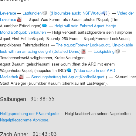
Leveraxe
—
Latifundien
(
(H&ouml;re auch: NSFW046)
) —
Video der
Leveraxe
—
&quot;Was kommt als n&auml;chstes?&quot; (Tim
&uuml;ber Erfindungen)
—
Holgi will sein Fahrrad &quot;Hartje
Mondialo&quot; verkaufen
—
Holgi verkauft au&szlig;erdem sein Fairphone
&quot;First Edition&quot; f&uuml;r 250 Euro
—
&quot;Forever Lock&quot;
unpickbares Fahrradschloss
—
The &quot;Forever Lock&quot;. Un-pickable
lock with an amazing design! (Detailed Demo)
—
Lockpicking
—
Taschenschwei&szlig;brenner, Kreiss&auml;gen
—
&quot;B&uuml;gelschl&ouml;sser &ouml;ffnet die ARD mit einem
Wagenheber&quot; (happulus im IRC)
(
Video dazu in der ARD
Mediathek
—
Sendungsbeitrag bei &quot;Kopfball&quot;
) —
K&ouml;lner
Stadt Anzeiger (&uuml;ber K&uuml;chenklau mit Lastwagen)
.
Salbungen
01:38:55
Heiligsprechung der P&auml;pste
—
Holgi knabbert an seinen Nagelbetten
—
Nagelpflegecreme Aprikose
.
Zach Anner
01:43:03