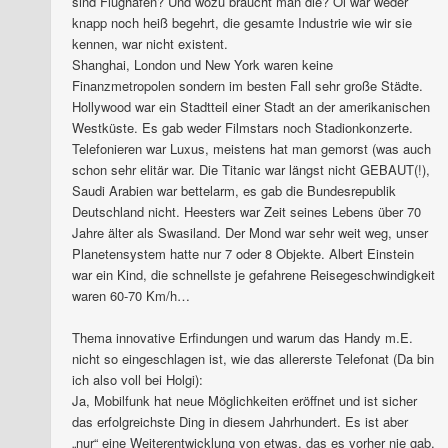
sind Flughäfen? Und wozu braucht man die? Öl war weder
knapp noch heiß begehrt, die gesamte Industrie wie wir sie
kennen, war nicht existent.
Shanghai, London und New York waren keine
Finanzmetropolen sondern im besten Fall sehr große Städte.
Hollywood war ein Stadtteil einer Stadt an der amerikanischen
Westküste. Es gab weder Filmstars noch Stadionkonzerte.
Telefonieren war Luxus, meistens hat man gemorst (was auch
schon sehr elitär war. Die Titanic war längst nicht GEBAUT(!),
Saudi Arabien war bettelarm, es gab die Bundesrepublik
Deutschland nicht. Heesters war Zeit seines Lebens über 70
Jahre älter als Swasiland. Der Mond war sehr weit weg, unser
Planetensystem hatte nur 7 oder 8 Objekte. Albert Einstein
war ein Kind, die schnellste je gefahrene Reisegeschwindigkeit
waren 60-70 Km/h…
Thema innovative Erfindungen und warum das Handy m.E.
nicht so eingeschlagen ist, wie das allererste Telefonat (Da bin
ich also voll bei Holgi):
Ja, Mobilfunk hat neue Möglichkeiten eröffnet und ist sicher
das erfolgreichste Ding in diesem Jahrhundert. Es ist aber
„nur“ eine Weiterentwicklung von etwas, das es vorher nie gab.