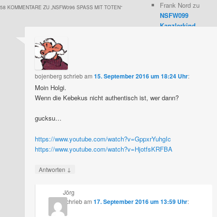
Frank Nord
zu
58 KOMMENTARE ZU „
NSFW096 SPASS MIT TOTEN
“
NSFW099
Kanzlerkind
Sebastian
Marc
zu
NSFW099
Kanzlerkind
bojenberg
schrieb
am
15. September 2016 um 18:24 Uhr
Sebastian
:
Moerkone
zu
Moin Holgi.
NSFW099
Wenn die Kebekus nicht authentisch ist, wer dann?
Kanzlerkind
Sebastian
gucksu…
Jonathan
Schneider
zu
https://www.youtube.com/watch?v=GppxrYuhgIc
NSFW050
https://www.youtube.com/watch?v=HjotfsKRFBA
Relativistisch
e
↓
Antworten
Atomhaubitz
en
Jörg
Tim Pritlove
schrieb
am
17. September 2016 um 13:59 Uhr
:
zu
NSFW050