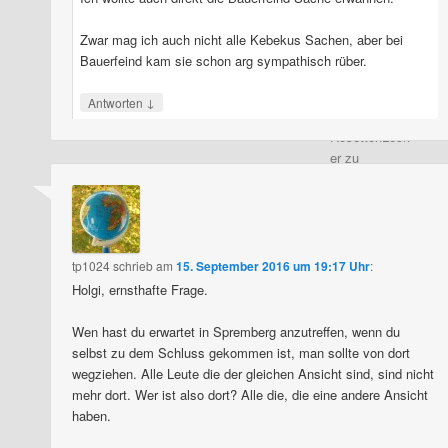
Schwenkgele
nk
Zwar mag ich auch nicht alle Kebekus Sachen, aber bei
Hofschmied
Bauerfeind kam sie schon arg sympathisch rüber.
zu
NSFW099
Kanzlerkind
↓
Antworten
Sebastian
RosettenLeck
er
zu
NSFW099
Kanzlerkind
Sebastian
Michael
zu
NSFW085
tp1024
schrieb
am
15. September 2016 um 19:17 Uhr
:
Fortsetzung
Holgi, ernsthafte Frage.
der Evolution
mit anderen
Wen hast du erwartet in Spremberg anzutreffen, wenn du
Mitteln
selbst zu dem Schluss gekommen ist, man sollte von dort
Michael
zu
wegziehen. Alle Leute die der gleichen Ansicht sind, sind nicht
NSFW099
mehr dort. Wer ist also dort? Alle die, die eine andere Ansicht
Kanzlerkind
haben.
Sebastian