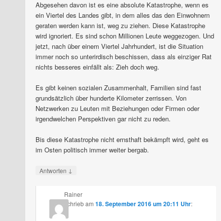
Sebastian
zu
Abgesehen davon ist es eine absolute Katastrophe, wenn es
NSFW099
ein Viertel des Landes gibt, in dem alles das den Einwohnern
Kanzlerkind
geraten werden kann ist, weg zu ziehen. Diese Katastrophe
Sebastian
wird ignoriert. Es sind schon Millionen Leute weggezogen. Und
Arvid
zu
jetzt, nach über einem Viertel Jahrhundert, ist die Situation
NSFW099
immer noch so unterirdisch beschissen, dass als einziger Rat
Kanzlerkind
nichts besseres einfällt als: Zieh doch weg.
Sebastian
Es gibt keinen sozialen Zusammenhalt, Familien sind fast
grundsätzlich über hunderte Kilometer zerrissen. Von
Netzwerken zu Leuten mit Beziehungen oder Firmen oder
irgendwelchen Perspektiven gar nicht zu reden.
Bis diese Katastrophe nicht ernsthaft bekämpft wird, geht es
im Osten politisch immer weiter bergab.
↓
Antworten
Rainer
schrieb
am
18. September 2016 um 20:11 Uhr
: