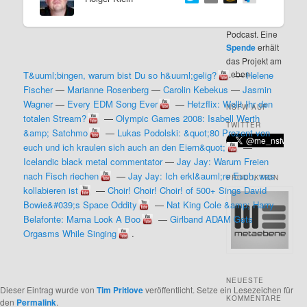
NSFW ist ein
s
l
kostenloser
Podcast. Eine
p
t
Spende
erhält
das Projekt am
Leben.
T&uuml;bingen, warum bist Du so h&uuml;gelig?
—
Helene
r
s
Fischer
—
Marianne Rosenberg
—
Carolin Kebekus
—
Jasmin
Wagner
—
Every EDM Song Ever
—
Hetzflix: Wollt Ihr den
i
p
NSFW AUF
totalen Stream?
—
Olympic Games 2008: Isabell Werth
TWITTER
&amp; Satchmo
—
Lukas Podolski: &quot;80 Prozent von
n
r
euch und ich kraulen sich auch an den Eiern&quot;
—
Icelandic black metal commentator
—
Jay Jay: Warum Freien
g
i
nach Fisch riechen
—
Jay Jay: Ich erkl&auml;re Euch, was
PRODUKTION
kollabieren ist
—
Choir! Choir! Choir! of 500+ Sings David
e
n
Bowie&#039;s Space Oddity
—
Nat King Cole &amp; Harry
Belafonte: Mama Look A Boo
—
Girlband ADAM Gets
n
g
Orgasms While Singing
.
e
NEUESTE
n
Dieser Eintrag wurde von
Tim Pritlove
veröffentlicht. Setze ein Lesezeichen für
KOMMENTARE
den
Permalink
.