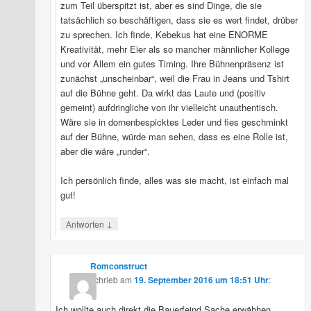
zum Teil überspitzt ist, aber es sind Dinge, die sie
Sebastian
tatsächlich so beschäftigen, dass sie es wert findet, drüber
Rudi Ratlos
zu sprechen. Ich finde, Kebekus hat eine ENORME
zu
NSFW099
Kreativität, mehr Eier als so mancher männlicher Kollege
Kanzlerkind
und vor Allem ein gutes Timing. Ihre Bühnenpräsenz ist
Sebastian
zunächst „unscheinbar“, weil die Frau in Jeans und Tshirt
T.jay
zu
auf die Bühne geht. Da wirkt das Laute und (positiv
NSFW099
gemeint) aufdringliche von ihr vielleicht unauthentisch.
Kanzlerkind
Wäre sie in dornenbespicktes Leder und fies geschminkt
Sebastian
auf der Bühne, würde man sehen, dass es eine Rolle ist,
Dominik
zu
aber die wäre „runder“.
NSFW099
Kanzlerkind
Ich persönlich finde, alles was sie macht, ist einfach mal
Sebastian
gut!
Rudi Ratlos
zu
NSFW099
↓
Antworten
Kanzlerkind
Sebastian
Das Schoko-
Romconstruct
Auto hupt
zu
schrieb
am
19. September 2016 um 18:51 Uhr
:
NSFW037
Ficklicht am
Ich wollte auch direkt die Bauerfeind Sache erwähhen.