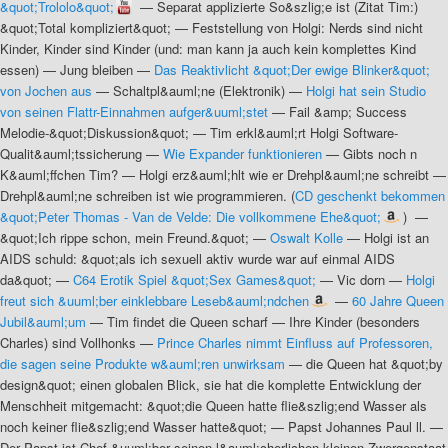
&quot;Trololo&quot;
—
Separat applizierte So&szlig;e ist (Zitat Tim:)
&quot;Total kompliziert&quot;
—
Feststellung von Holgi: Nerds sind nicht
Kinder, Kinder sind Kinder (und: man kann ja auch kein komplettes Kind
essen)
—
Jung bleiben
—
Das Reaktivlicht &quot;Der ewige Blinker&quot;
von Jochen aus
—
Schaltpl&auml;ne (Elektronik)
—
Holgi hat sein Studio
von seinen Flattr-Einnahmen aufger&uuml;stet
—
Fail &amp; Success
Melodie-&quot;Diskussion&quot;
—
Tim erkl&auml;rt Holgi Software-
Qualit&auml;tssicherung
—
Wie Expander funktionieren
—
Gibts noch n
K&auml;ffchen Tim?
—
Holgi erz&auml;hlt wie er Drehpl&auml;ne schreibt
—
Drehpl&auml;ne schreiben ist wie programmieren.
(
CD geschenkt bekommen
&quot;Peter Thomas - Van de Velde: Die vollkommene Ehe&quot;
) —
&quot;Ich rippe schon, mein Freund.&quot;
—
Oswalt Kolle
—
Holgi ist an
AIDS schuld: &quot;als ich sexuell aktiv wurde war auf einmal AIDS
da&quot;
—
C64 Erotik Spiel &quot;Sex Games&quot;
—
Vic dorn
—
Holgi
freut sich &uuml;ber einklebbare Leseb&auml;ndchen
—
60 Jahre Queen
Jubil&auml;um
—
Tim findet die Queen scharf
—
Ihre Kinder (besonders
Charles) sind Vollhonks
—
Prince Charles nimmt Einfluss auf Professoren,
die sagen seine Produkte w&auml;ren unwirksam
—
die Queen hat &quot;by
design&quot; einen globalen Blick, sie hat die komplette Entwicklung der
Menschheit mitgemacht: &quot;die Queen hatte flie&szlig;end Wasser als
noch keiner flie&szlig;end Wasser hatte&quot;
—
Papst Johannes Paul ll.
—
Der Papst ist Chef &uuml;ber seinen l&auml;cherlichen kleinen Zwergenstaat