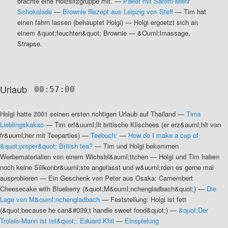
brachte eine Holzsitzgruppe mit.
—
Paket mit Sarotti-Mohr
Schokolade
—
Brownie Rezept aus Leipzig von Steff
—
Tim hat
einen fahrn lassen (behauptet Holgi)
—
Holgi ergoetzt sich an
einem &quot;feuchten&quot; Brownie
—
&Ouml;lmassage,
Strapse
.
Urlaub
00:57:00
Holgi hatte 2001 seinen ersten richtigen Urlaub auf Thailand
—
Tims
Lieblingskakao
—
Tim erf&uuml;llt britische Klischees (er erz&auml;hlt von
fr&uuml;her mit Teeparties)
—
Teebuch:
—
How do I make a cup of
&quot;proper&quot; British tea?
—
Tim und Holgi bekommen
Werbematerialien von einem Wichsbl&auml;ttchen
—
Holgi und Tim haben
noch keine Silikonbr&uuml;ste angefasst und w&uuml;rden es gerne mal
ausprobieren
—
Ein Geschenk von Peter aus Osaka: Camembert
Cheesecake with Blueberry (&quot;M&ouml;nchengladbach&quot;)
—
Die
Lage von M&ouml;nchengladbach
—
Feststellung: Holgi ist fett
(&quot;because he can&#039;t handle sweet food&quot;)
—
&quot;Der
Trololo-Mann ist tot&quot;: Eduard Khil
—
Einspielung