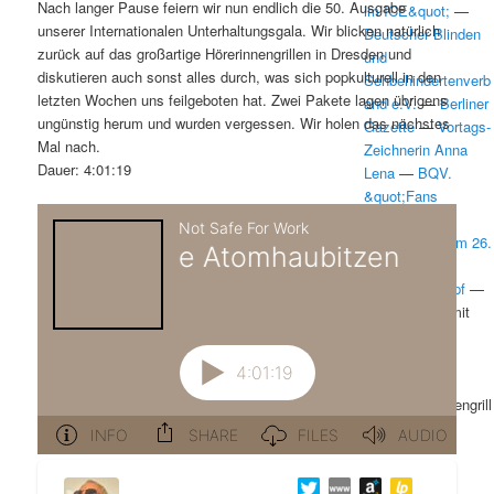
m
u
n
n
Nach langer Pause feiern wir nun endlich die 50. Ausgabe
im ICE&quot;
—
g
a
unserer Internationalen Unterhaltungsgala. Wir blicken natürlich
Deutscher Blinden
ä
n
e
v
zurück auf das großartige Hörerinnengrillen in Dresden und
und
n
i
diskutieren auch sonst alles durch, was sich popkulturell in den
Sehbehindertenverb
r
d
g
letzten Wochen uns feilgeboten hat. Zwei Pakete lagen übrigens
and e.V.
—
Berliner
a
ungünstig herum und wurden vergessen. Wir holen das nächstes
Gazette
—
Vortags-
e
ä
t
Mal nach.
Zeichnerin Anna
i
Dauer: 4:01:19
Lena
—
BQV.
n
r
o
&quot;Fans
n
finanzieren
I
e
Kultur&quot; am 26.
Mai 2012
—
n
n
Gabriele Schlipf
—
Die Sendung mit
h
I
dem hach
—
N&auml;chste
a
n
Sendung und
H&ouml;rerinnengrill
l
h
en.
.
t
a
Outro