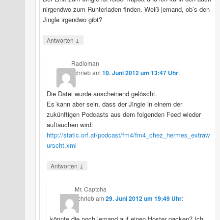
nirgendwo zum Runterladen finden. Weiß jemand, ob’s den
Jingle irgendwo gibt?
↓
Antworten
Radioman
schrieb
am
10. Juni 2012 um 13:47 Uhr
:
Die Datei wurde anscheinend gelöscht.
Es kann aber sein, dass der Jingle in einem der
zukünftigen Podcasts aus dem folgenden Feed wieder
auftauchen wird:
http://static.orf.at/podcast/fm4/fm4_chez_hermes_extraw
urscht.xml
↓
Antworten
Mr. Captcha
schrieb
am
29. Juni 2012 um 19:49 Uhr
:
könnte die noch jemand auf einen Hoster packen? Ich