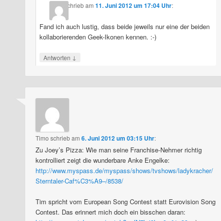
schrieb
am
11. Juni 2012 um 17:04 Uhr
:
Fand ich auch lustig, dass beide jeweils nur eine der beiden
kollaborierenden Geek-Ikonen kennen. :-)
↓
Antworten
Timo
schrieb
am
6. Juni 2012 um 03:15 Uhr
:
Zu Joey’s Pizza: Wie man seine Franchise-Nehmer richtig
kontrolliert zeigt die wunderbare Anke Engelke:
http://www.myspass.de/myspass/shows/tvshows/ladykracher/
Sterntaler-Caf%C3%A9–/8538/
Tim spricht vom European Song Contest statt Eurovision Song
Contest. Das erinnert mich doch ein bisschen daran: