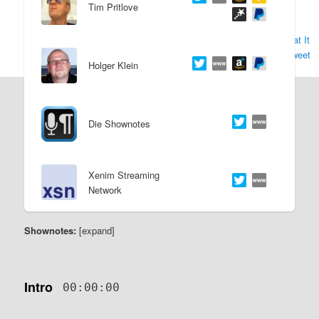
Tim Pritlove
s
l
(
The Key of
Awesome! - Eat It
p
t
Don&#039;t Tweet
Holger Klein
It
) .
r
s
Erstellt von:
i
p
[/expand]
Die Shownotes
n
r
g
i
Xenim Streaming
Network
e
n
Shownotes:
[expand]
n
g
e
Intro
00:00:00
n