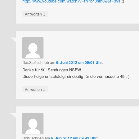
http://www.youtube.com/watch?v=fN7bri3hm6w&t=39s
;)
↓
Antworten
DasStef
schrieb
am
6. Juni 2012 um 09:01 Uhr
:
Danke für 50. Sendungen NSFW.
Diese Folge entschädigt eindeutig für die vermasselte 49 :-)
↓
Antworten
B!gS
schrieb
am
6. Juni 2012 um 09:42 Uhr
: