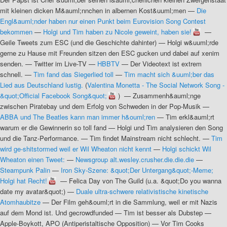
mit kleinen dicken M&auml;nnchen in albernen Kost&uuml;men
—
Die
Engl&auml;nder haben nur einen Punkt beim Eurovision Song Contest
bekommen
—
Holgi und Tim haben zu Nicole geweint, haben sie!
—
Geile Tweets zum ESC (und die Geschichte dahinter)
—
Holgi w&uuml;rde
gerne zu Hause mit Freunden sitzen den ESC gucken und dabei auf xenim
senden.
—
Twitter im Live-TV
—
HBBTV
—
Der Videotext ist extrem
schnell.
—
Tim fand das Siegerlied toll
—
Tim macht sich &uuml;ber das
Lied aus Deutschland lustig.
(
Valentina Monetta - The Social Network Song -
&quot;Official Facebook Song&quot;
) —
Zusammenh&auml;nge
zwischen Piratebay und dem Erfolg von Schweden in der Pop-Musik
—
ABBA und The Beatles kann man immer h&ouml;ren
—
Tim erkl&auml;rt
warum er die Gewinnerin so toll fand
—
Holgi und Tim analysieren den Song
und die Tanz-Performance.
—
Tim findet Mainstream nicht schlecht.
—
Tim
wird ge-shitstormed weil er Wil Wheaton nicht kennt
—
Holgi schickt Wil
Wheaton einen Tweet:
—
Newsgroup alt.wesley.crusher.die.die.die
—
Steampunk Palin
—
Iron Sky-Szene: &quot;Der Untergang&quot;-Meme;
Holgi hat Recht!
—
Felica Day von The Guild (u.a. &quot;Do you wanna
date my avatar&quot;)
—
Duale ultra-schwere relativistische kinetische
Atomhaubitze
—
Der Film geh&ouml;rt in die Sammlung, weil er mit Nazis
auf dem Mond ist. Und gecrowdfunded
—
Tim ist besser als Dubstep
—
Apple-Boykott, APO (Antiperistaltische Opposition)
—
Vor Tim Cooks