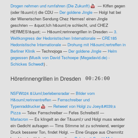
Drogen nehmen und rumfahren (Die Zukunft)
—
Kiffen gegen
(oder f&uuml;r) die CDU
—
Der goldene Jingle
—
Holgi hat bei
der Wienerischen Sendung Chez Hermes! einen Jingle
geschrien
—
&quot;Ich h&ouml;re schlecht, und CHEZ
HERMES!&quot;
—
H&ouml;rerinnengrillen in Dresden
—
3.
Weltkongress der Hedonistischen Internationale
—
CRE185
Hedonistische Internationale
—
Drohung mit H&ouml;rertreffen in
Berliner Klinik
—
Technojoga
—
Der goldene Jingle
—
Helm
gegessen
(
Musik von David Tschoepe (Megadavid.de) -
Schickes Schwedt
) .
Hörerinnengrillen in Dresden
00:26:00
NSFW024 &Uuml;berlebensradar
—
Bilder vom
H&ouml;rerinnentreffen
—
Fernschreiber und
Typenraddrucker
—
Retweet von Holgi zu Joey&#039;s
Pizza
—
Telex Fernschreiber
—
Fefes Schreibstil
—
Mariacron
—
Es klingelt an der T&uuml;r und Holgi muss wieder
ein Gedicht aufsagen
—
Tims Stimme ist zu schreiend, weniger
Druck besserer Ton, findet Holgi.
—
Eine Gruppe aus Chemnitz