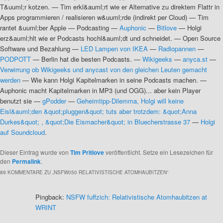
T&uuml;r kotzen.
—
Tim erkl&auml;rt wie er Alternative zu direktem Flattr in
Apps programmieren / realisieren w&uuml;rde (indirekt per Cloud)
—
Tim
rantet &uuml;ber Apple
—
Podcasting
—
Auphonic
—
Bitlove
—
Holgi
erz&auml;hlt wie er Podcasts hochl&auml;dt und schneidet.
—
Open Source
Software und Bezahlung
—
LED Lampen von IKEA
—
Radiopannen
—
PODPOTT
—
Berlin hat die besten Podcasts.
—
Wikigeeks
—
anyca.st
—
Verwirrung ob Wikigeeks und anycast von den gleichen Leuten gemacht
werden
—
Wie kann Holgi Kapitelmarken in seine Podcasts machen.
—
Auphonic macht Kapitelmarken in MP3 (und OGG)... aber kein Player
benutzt sie
—
gPodder
—
Geheimtipp-Dilemma, Holgi will keine
Eisl&auml;den &quot;pluggen&quot; tuts aber trotzdem: &quot;Anna
Durkes&quot; , &quot;Die Eismacher&quot; in Bluecherstrasse 37
—
Holgi
auf Soundcloud
.
Dieser Eintrag wurde von
Tim Pritlove
veröffentlicht. Setze ein Lesezeichen für
den
Permalink
.
89 KOMMENTARE ZU „
NSFW050 RELATIVISTISCHE ATOMHAUBITZEN
“
Pingback:
NSFW fuffzich: Relativistische Atomhaubitzen at
WRINT