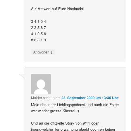
Als Antwort auf Eure Nachricht:
3 4 1 0 4
2 3 3 8 7
4 1 2 5 6
8 8 8 1 9
↓
Antworten
Mulder
schrieb
am
23. September 2009 um 13:36 Uhr
:
Mein absoluter Lieblingspodcast und auch die Folge
war wieder grosse Klasse! :)
Und an die offizielle Story von 9/11 oder
irgendwelche Terrorwarnung glaubt doch eh keiner