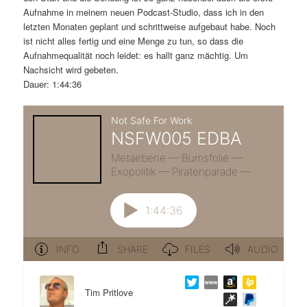
m
u
n
n
Aufnahme in meinem neuen Podcast-Studio, dass ich in den
g
a
letzten Monaten geplant und schrittweise aufgebaut habe. Noch
ä
n
e
v
ist nicht alles fertig und eine Menge zu tun, so dass die
n
i
Aufnahmequalität noch leidet: es hallt ganz mächtig. Um
r
d
g
Nachsicht wird gebeten.
a
Dauer: 1:44:36
e
ä
t
i
n
r
o
n
I
e
n
n
h
I
a
n
l
h
Tim Pritlove
t
a