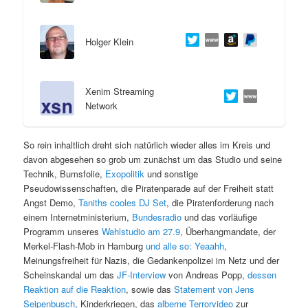
s
l
Holger Klein
p
t
r
s
Xenim Streaming
Network
i
p
n
r
So rein inhaltlich dreht sich natürlich wieder alles im Kreis und
davon abgesehen so grob um zunächst um das Studio und seine
g
i
Technik, Bumsfolie,
Exopolitik
und sonstige
Pseudowissenschaften, die Piratenparade auf der Freiheit statt
e
n
Angst Demo,
Taniths cooles DJ Set
, die Piratenforderung nach
einem Internetministerium,
Bundesradio
und das vorläufige
n
g
Programm unseres
Wahlstudio am 27.9
, Überhangmandate, der
Merkel-Flash-Mob in Hamburg
und alle so: Yeaahh
,
e
Meinungsfreiheit für Nazis, die Gedankenpolizei im Netz und der
Scheinskandal um das
JF-Interview
von Andreas Popp,
dessen
n
Reaktion auf die Reaktion
, sowie das
Statement von Jens
Seipenbusch
, Kinderkriegen, das
alberne Terrorvideo
zur