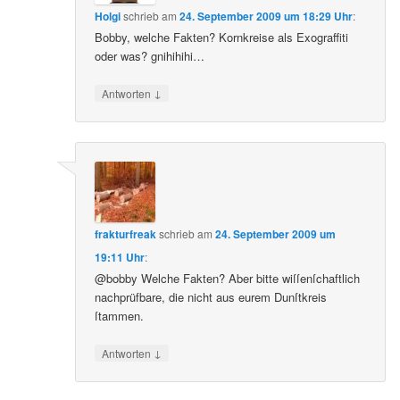
Holgi
schrieb
am
24. September 2009 um 18:29 Uhr
:
Bobby, welche Fakten? Kornkreise als Exograffiti
oder was? gnihihihi…
↓
Antworten
frakturfreak
schrieb
am
24. September 2009 um
19:11 Uhr
:
@bobby Welche Fakten? Aber bitte wiſſenſchaftlich
nachprüfbare, die nicht aus eurem Dunſtkreis
ſtammen.
↓
Antworten