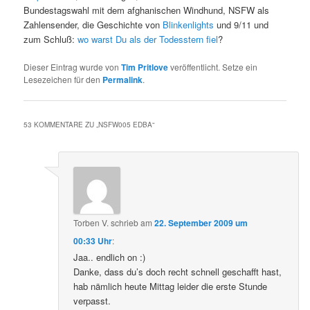
Bundestagswahl mit dem afghanischen Windhund, NSFW als
Zahlensender, die Geschichte von
Blinkenlights
und 9/11 und
zum Schluß:
wo warst Du als der Todesstern fiel
?
Dieser Eintrag wurde von
Tim Pritlove
veröffentlicht. Setze ein
Lesezeichen für den
Permalink
.
53 KOMMENTARE ZU „
NSFW005 EDBA
“
Torben V.
schrieb
am
22. September 2009 um
00:33 Uhr
:
Jaa.. endlich on :)
Danke, dass du’s doch recht schnell geschafft hast,
hab nämlich heute Mittag leider die erste Stunde
verpasst.