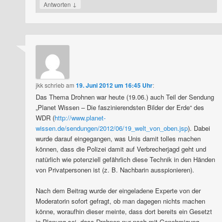
↓
Antworten
jkk
schrieb
am
19. Juni 2012 um 16:45 Uhr
:
Das Thema Drohnen war heute (19.06.) auch Teil der Sendung
„Planet Wissen – Die faszinierendsten Bilder der Erde“ des
WDR (
http://www.planet-
wissen.de/sendungen/2012/06/19_welt_von_oben.jsp
). Dabei
wurde darauf eingegangen, was Unis damit tolles machen
können, dass die Polizei damit auf Verbrecherjagd geht und
natürlich wie potenziell gefährlich diese Technik in den Händen
von Privatpersonen ist (z. B. Nachbarin ausspionieren).
Nach dem Beitrag wurde der eingeladene Experte von der
Moderatorin sofort gefragt, ob man dagegen nichts machen
könne, woraufhin dieser meinte, dass dort bereits ein Gesetzt
in Planung sei, dass Drohnen nur noch mit Genehmigung