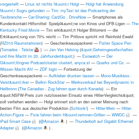
vorgestellt
—
Linux ist nichts f&uuml;r Holgi
—
Holgi hat Anwendung
f&uuml;r Sugru gefunden
—
Tim: myTaxi ist das Podcasting der
Taxibranche
—
Car-Sharing: Car2Go , DriveNow
—
Smartphones als
Kundenkontakt-Hilfsmittel: Spielpl&auml;ne von Kinos und DFB-Ligen
—
The
Kentucky Fried Movie
—
Tim erkl&auml;rt Holger Bittorrent
—
die
Erkl&auml;rung von 70% reicht
—
Tim Pritlove spricht mit Reinhold Ewald
(
RZ010 Raumstationen
) —
Geschenkeauspackerei
—
Fisher Space Pen
(
Tornados - Telstar
) —
Jan Van Helsing
(
&quot;Geheimgesellschaften
und ihre Macht im 20. Jahrhundert&quot;
) —
Esowatch
—
Der
G&ouml;ttingner Podcastcluster clustert, anyca.st
—
Quarks und Co.
—
Wissen Macht Ah!
—
ZDF login
—
Fortsetzung der
Geschenkeauspackerei
—
Aufkleber drucken lassen
—
Mono-Musikbox-
Verst&auml;rker
—
Belkin RockStar
—
Werksverkauf bei Beyerdynamic in
Heilbronn
(
The Canadian - Zug fahren quer durch Kanada
) —
Ein
&quot;NSFW-Preis zum nutzlosesten Einsatz eines Hitler-Vergleichs&quot;
soll verliehen werden
—
Holgi erinnert sich an den seiner Meinung nach
besten Film aus deutscher Produktion
(
Schtonk!
) —
Hitler-Wein
—
Hitler-
Action-Figure
—
Fixie fahren beim H&ouml;rerinnen-Grillen
—
WWDC
—
iPad Smart Case
(
@Amazon
) —
Thunderbolt auf Gigabit Ethernet
Adapter
(
@Amazon
) .