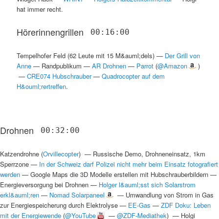
hat immer recht
.
Hörerinnengrillen
00:16:00
Tempelhofer Feld (62 Leute mit 15 M&auml;dels)
—
Der Grill von
Anne
—
Randpublikum
—
AR Drohnen
—
Parrot
(
@Amazon
)
—
CRE074 Hubschrauber
—
Quadrocopter auf dem
H&ouml;rertreffen
.
Drohnen
00:32:00
Katzendrohne
(
Orvillecopter
) —
Russische Demo, Drohneneinsatz, 1km
Sperrzone
—
In der Schweiz darf Polizei nicht mehr beim Einsatz fotografiert
werden
—
Google Maps die 3D Modelle erstellen mit Hubschrauberbildern
—
Energieversorgung bei Drohnen
—
Holger l&auml;sst sich Solarstrom
erkl&auml;ren
—
Nomad Solarpaneel
—
Umwandlung von Strom in Gas
zur Energiespeicherung durch Elektrolyse
—
EE-Gas
—
ZDF Doku: Leben
mit der Energiewende
(
@YouTube
—
@ZDF-Mediathek
) —
Holgi