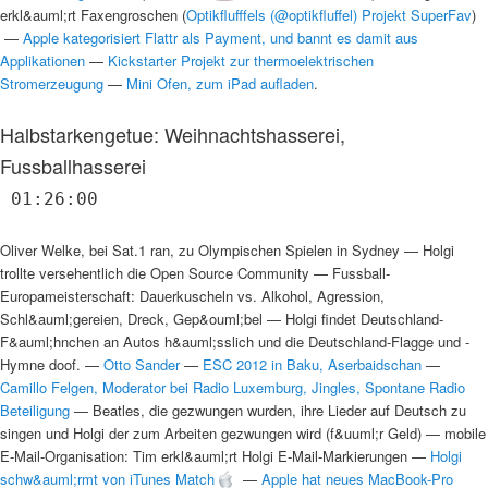
erkl&auml;rt Faxengroschen
(
Optikflufffels (@optikfluffel) Projekt SuperFav
)
—
Apple kategorisiert Flattr als Payment, und bannt es damit aus
Applikationen
—
Kickstarter Projekt zur thermoelektrischen
Stromerzeugung
—
Mini Ofen, zum iPad aufladen
.
Halbstarkengetue: Weihnachtshasserei,
Fussballhasserei
01:26:00
Oliver Welke, bei Sat.1 ran, zu Olympischen Spielen in Sydney
—
Holgi
trollte versehentlich die Open Source Community
—
Fussball-
Europameisterschaft: Dauerkuscheln vs. Alkohol, Agression,
Schl&auml;gereien, Dreck, Gep&ouml;bel
—
Holgi findet Deutschland-
F&auml;hnchen an Autos h&auml;sslich und die Deutschland-Flagge und -
Hymne doof.
—
Otto Sander
—
ESC 2012 in Baku, Aserbaidschan
—
Camillo Felgen, Moderator bei Radio Luxemburg, Jingles, Spontane Radio
Beteiligung
—
Beatles, die gezwungen wurden, ihre Lieder auf Deutsch zu
singen und Holgi der zum Arbeiten gezwungen wird (f&uuml;r Geld)
—
mobile
E-Mail-Organisation: Tim erkl&auml;rt Holgi E-Mail-Markierungen
—
Holgi
schw&auml;rmt von iTunes Match
—
Apple hat neues MacBook-Pro