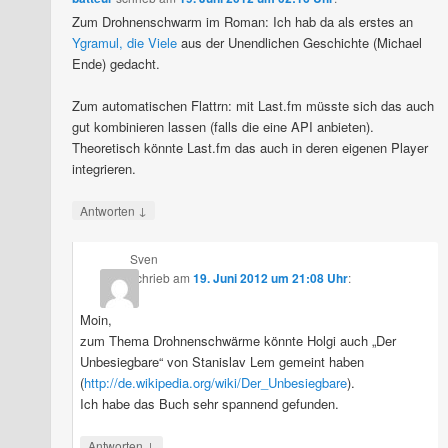
Zum Drohnenschwarm im Roman: Ich hab da als erstes an
Ygramul, die Viele
aus der Unendlichen Geschichte (Michael
Ende) gedacht.
Zum automatischen Flattrn: mit Last.fm müsste sich das auch
gut kombinieren lassen (falls die eine API anbieten).
Theoretisch könnte Last.fm das auch in deren eigenen Player
integrieren.
↓
Antworten
Sven
schrieb
am
19. Juni 2012 um 21:08 Uhr
:
Moin,
zum Thema Drohnenschwärme könnte Holgi auch „Der
Unbesiegbare“ von Stanislav Lem gemeint haben
(
http://de.wikipedia.org/wiki/Der_Unbesiegbare
).
Ich habe das Buch sehr spannend gefunden.
↓
Antworten