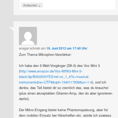
↓
Antworten
ansgar
schrieb
am
19. Juni 2012 um 17:40 Uhr
:
Zum Thema Mikrophon-Verstärker:
Ich habe den 5-Watt-Vorgänger (DA-5) des Vox Mini 3
(
http://www.amazon.de/Vox-MINI3-Mini-3-
black/dp/B003X0IYES/ref=sr_1_4?s=musical-
instruments&ie=UTF8&qid=1340117939&sr=1-4
), und ich
denke, das Teil bietet dir so ziemlich das, was du brauchst
(plus einen akzeptablen Gitarren-Amp, den du aber ignorieren
darfst).
Der Mikro-Eingang bietet keine Phantomspeisung, aber für
dem mobilen Einsatz bei Hörertreffen etc. würde ich sowieso