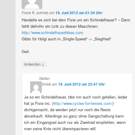
Frank R.
schrieb
am
19. Juni 2012 um 01:34 Uhr
:
Handelte es sich bei dem Fixie um ein Schindelhauer? – Dann
fehlt definitiv ein Link zu diesen Maschinen:
http://www.schindelhauerbikes.com
Gibts für Holgi auch in „Single-Speed“ -> „Siegfried“
Geil.
↓
Antworten
Stefan
schrieb
am
19. Juni 2012 um 23:47 Uhr
:
Ja so ein Schindelhauer, täte mir auch noch gefallen, leider
hat ja Fixie inc. (
http://www.cycles-for-heroes.com/
)
dichtgemacht, da werden jetzt nur noch die Reste
abverkauft. Allerdings so ganz ohne Gangschaltung kann
ich ein Eingangrad auch nur als Zweitrad empfehlen, wenn
man seine Knie nicht überstrpazieren will.