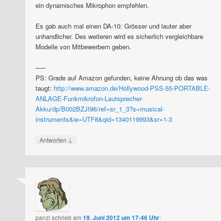
ein dynamisches Mikrophon empfehlen.
Es gab auch mal einen DA-10: Grösser und lauter aber
unhandlicher. Des weiteren wird es sicherlich vergleichbare
Modelle von Mitbewerbern geben.
—–
PS: Grade auf Amazon gefunden, keine Ahnung ob das was
taugt:
http://www.amazon.de/Hollywood-PSS-55-PORTABLE-
ANLAGE-Funkmikrofon-Lautsprecher-
Akku/dp/B002BZJI96/ref=sr_1_3?s=musical-
instruments&ie=UTF8&qid=1340119993&sr=1-3
↓
Antworten
panzi
schrieb
am
19. Juni 2012 um 17:46 Uhr
: