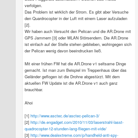
verfolgen.
Das Problem ist wirklich der Strom. Es gibt aber Versuche
den Quardrocopter in der Luft mit einem Laser aufzuladen
[2].
Wir haben auch Versucht den Pelican und die AR.Drone mit
GPS Jammern [3] oder WLAN Störsendern. Die AR.Drone
ist einfach auf der Stelle stehen geblieben, wohingegen sich
der Pelican wenig davon beeindrucken ließ.
Mit einer frühen FW hat die AR.Drone v1 seltsame Dinge
gemacht. Ist man zum Beispiel im Treppenhaus über das
Geländer geflogen ist die Drohne abgestürzt. Mit dem
aktuellen FW Update ist die AR.Drone v1 auch ganz
brauchbar.
Ahoi
[1]
http://www.asctec.de/asctec-pelican-3/
[2]
http://de.engadget.com/2010/11/03/laserstrahl-lasst-
quadrocopter-12-stunden-lang-fliegen-mit-vide/
[3]
http://www.dealextreme.com/p/handheld-anti-spy-