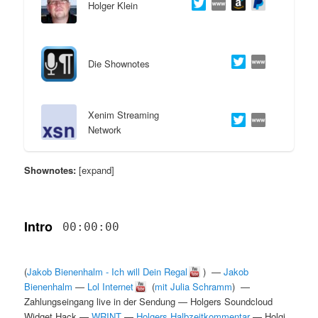
Holger Klein
s
l
p
t
Die Shownotes
r
s
i
p
Xenim Streaming
Network
n
r
Shownotes:
[expand]
g
i
e
n
Intro
00:00:00
n
g
e
(
Jakob Bienenhalm - Ich will Dein Regal
) —
Jakob
Bienenhalm
—
Lol Internet
(
mit Julia Schramm
) —
n
Zahlungseingang live in der Sendung
—
Holgers Soundcloud
Widget Hack
—
WRINT
—
Holgers Halbzeitkommentar
—
Holgi