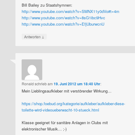
Bill Bailey zu Staatshymnen:
http://www.youtube.com/watch?v=SMNX11y0dVo#t=4m
http://www.youtube.com/watch?v=8sG1ibc9Hvc
http://www.youtube.com/watch?v=EfjUburwcnU
↓
Antworten
Ronald
schrieb
am
19. Juni 2012 um 18:40 Uhr
:
Mein Lieblingsaufkleber mit verstörender Wirkung…
https://shop.foebud.org/kategorie/aufkleber/aufkleber-diese-
toilette-wird-videoueberwacht-10-stueck.html
Klasse geeignet für sanitäre Anlagen in Clubs mit
elektronischer Musik… ;-)