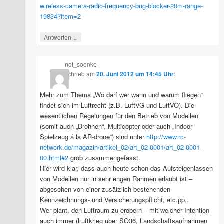
wireless-camera-radio-frequency-bug-blocker-20m-range-
19834?item=2
↓
Antworten
not_soenke
schrieb
am
20. Juni 2012 um 14:45 Uhr
:
Mehr zum Thema „Wo darf wer wann und warum fliegen“
findet sich im Luftrecht (z.B. LuftVG und LuftVO). Die
wesentlichen Regelungen für den Betrieb von Modellen
(somit auch „Drohnen“, Multicopter oder auch „Indoor-
Spielzeug á la AR-drone“) sind unter
http://www.rc-
network.de/magazin/artikel_02/art_02-0001/art_02-0001-
00.html#2
grob zusammengefasst.
Hier wird klar, dass auch heute schon das Aufsteigenlassen
von Modellen nur in sehr engen Rahmen erlaubt ist –
abgesehen von einer zusätzlich bestehenden
Kennzeichnungs- und Versicherungspflicht, etc.pp..
Wer plant, den Luftraum zu erobern – mit welcher Intention
auch immer (Luftkrieg über SO36, Landschaftsaufnahmen