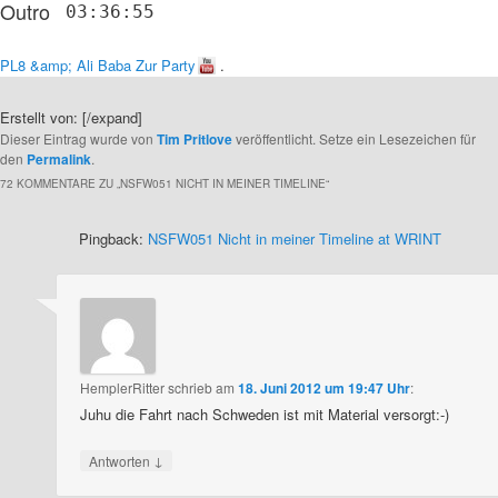
Outro
03:36:55
PL8 &amp; Ali Baba Zur Party
.
Erstellt von:
[/expand]
Dieser Eintrag wurde von
Tim Pritlove
veröffentlicht. Setze ein Lesezeichen für
den
Permalink
.
72 KOMMENTARE ZU „
NSFW051 NICHT IN MEINER TIMELINE
“
Pingback:
NSFW051 Nicht in meiner Timeline at WRINT
HemplerRitter
schrieb
am
18. Juni 2012 um 19:47 Uhr
:
Juhu die Fahrt nach Schweden ist mit Material versorgt:-)
↓
Antworten