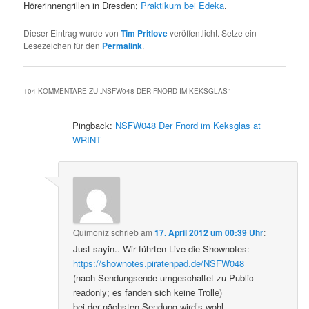
Hörerinnengrillen in Dresden;
Praktikum bei Edeka
.
Dieser Eintrag wurde von
Tim Pritlove
veröffentlicht. Setze ein
Lesezeichen für den
Permalink
.
104 KOMMENTARE ZU „
NSFW048 DER FNORD IM KEKSGLAS
“
Pingback:
NSFW048 Der Fnord im Keksglas at
WRINT
Quimoniz
schrieb
am
17. April 2012 um 00:39 Uhr
:
Just sayin.. Wir führten Live die Shownotes:
https://shownotes.piratenpad.de/NSFW048
(nach Sendungsende umgeschaltet zu Public-
readonly; es fanden sich keine Trolle)
bei der nächsten Sendung wird’s wohl