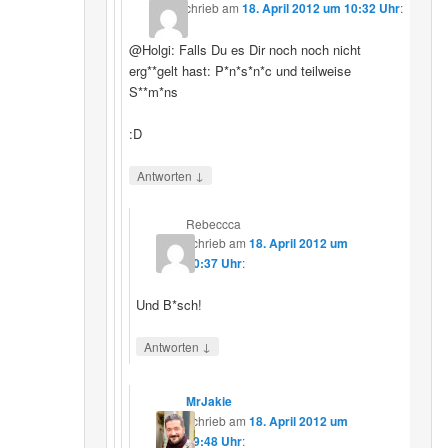
schrieb
am
18. April 2012 um 10:32 Uhr
:
@Holgi: Falls Du es Dir noch noch nicht
erg**gelt hast: P*n*s*n*c und teilweise
S**m*ns
:D
↓
Antworten
Rebeccca
schrieb
am
18. April 2012 um
10:37 Uhr
:
Und B*sch!
↓
Antworten
MrJakie
schrieb
am
18. April 2012 um
19:48 Uhr
: