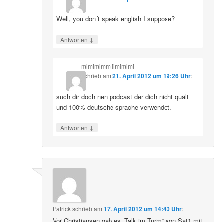
Well, you don´t speak english I suppose?
↓
Antworten
mimimimmiiimimimi
schrieb
am
21. April 2012 um 19:26 Uhr
:
such dir doch nen podcast der dich nicht quält
und 100% deutsche sprache verwendet.
↓
Antworten
Patrick
schrieb
am
17. April 2012 um 14:40 Uhr
:
Vor Christiansen gab es „Talk im Turm“ von Sat1 mit