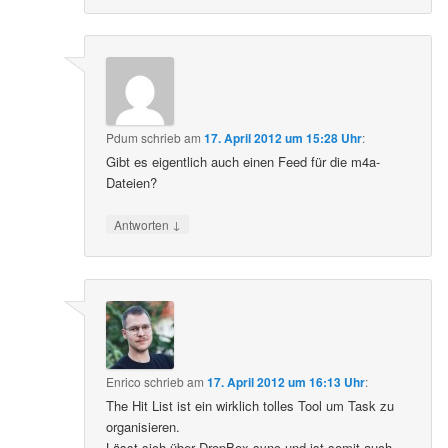
Pdum
schrieb
am
17. April 2012 um 15:28 Uhr
:
Gibt es eigentlich auch einen Feed für die m4a-
Dateien?
↓
Antworten
Enrico
schrieb
am
17. April 2012 um 16:13 Uhr
:
The Hit List ist ein wirklich tolles Tool um Task zu
organisieren.
Lässt sich über DropBox sync und ist somit auch