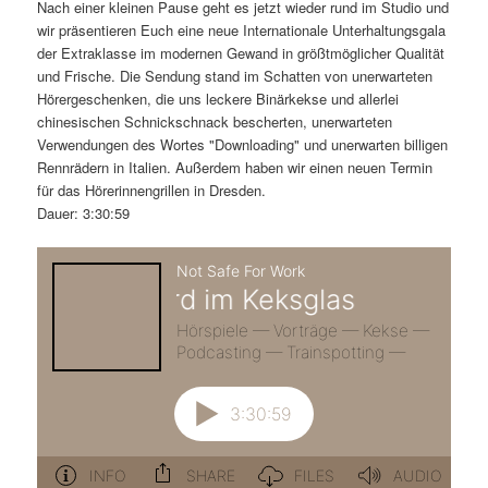
m
u
n
n
Nach einer kleinen Pause geht es jetzt wieder rund im Studio und
g
a
wir präsentieren Euch eine neue Internationale Unterhaltungsgala
ä
n
e
v
der Extraklasse im modernen Gewand in größtmöglicher Qualität
n
i
und Frische. Die Sendung stand im Schatten von unerwarteten
r
d
g
Hörergeschenken, die uns leckere Binärkekse und allerlei
a
chinesischen Schnickschnack bescherten, unerwarteten
e
ä
t
Verwendungen des Wortes "Downloading" und unerwarten billigen
i
Rennrädern in Italien. Außerdem haben wir einen neuen Termin
n
r
o
für das Hörerinnengrillen in Dresden.
n
Dauer: 3:30:59
I
e
n
n
h
I
a
n
l
h
t
a