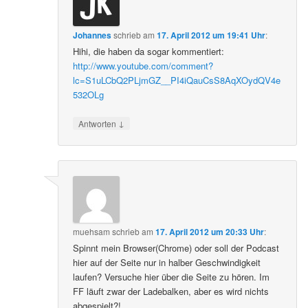
Johannes
schrieb
am
17. April 2012 um 19:41 Uhr
:
Hihi, die haben da sogar kommentiert:
http://www.youtube.com/comment?
lc=S1uLCbQ2PLjmGZ__PI4iQauCsS8AqXOydQV4e
532OLg
↓
Antworten
muehsam
schrieb
am
17. April 2012 um 20:33 Uhr
:
Spinnt mein Browser(Chrome) oder soll der Podcast
hier auf der Seite nur in halber Geschwindigkeit
laufen? Versuche hier über die Seite zu hören. Im
FF läuft zwar der Ladebalken, aber es wird nichts
abgespielt?!