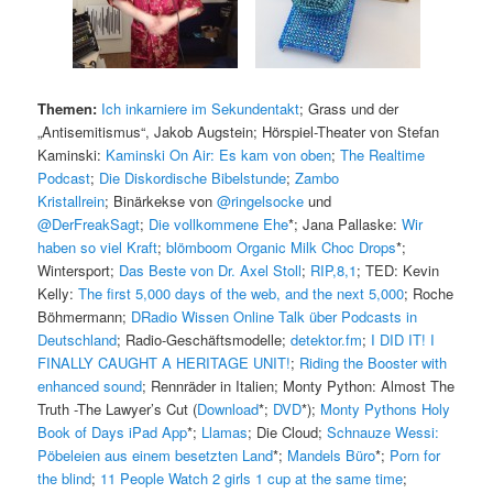
Themen:
Ich inkarniere im Sekundentakt
; Grass und der
„Antisemitismus“, Jakob Augstein; Hörspiel-Theater von Stefan
Kaminski:
Kaminski On Air: Es kam von oben
;
The Realtime
Podcast
;
Die Diskordische Bibelstunde
;
Zambo
Kristallrein
; Binärkekse von
@ringelsocke
und
@DerFreakSagt
;
Die vollkommene Ehe
*; Jana Pallaske:
Wir
haben so viel Kraft
;
blömboom Organic Milk Choc Drops
*;
Wintersport;
Das Beste von Dr. Axel Stoll
;
RIP,8,1
; TED: Kevin
Kelly:
The first 5,000 days of the web, and the next 5,000
; Roche
Böhmermann;
DRadio Wissen Online Talk über Podcasts in
Deutschland
; Radio-Geschäftsmodelle;
detektor.fm
;
I DID IT! I
FINALLY CAUGHT A HERITAGE UNIT!
;
Riding the Booster with
enhanced sound
; Rennräder in Italien; Monty Python: Almost The
Truth -The Lawyer’s Cut (
Download
*;
DVD
*);
Monty Pythons Holy
Book of Days iPad App
*;
Llamas
; Die Cloud;
Schnauze Wessi:
Pöbeleien aus einem besetzten Land
*;
Mandels Büro
*;
Porn for
the blind
;
11 People Watch 2 girls 1 cup at the same time
;