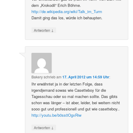
dem „Krokodil“ Erich Böhme.
http://de.wikipedia.org/wiki/Talk_im_Turm
Damit ging das los, würde ich behaupten.
↓
Antworten
Bakery
schrieb
am
17. April 2012 um 14:59 Uhr
:
Ihr erwähntet ja in der letzten Folge, dass
irgendjemand sowas wie Casetteboy für die
Tagesschau oder so mal machen sollte. Das gibts
schon was länger – ist aber, leider, bei weitem nicht
sooo gut und professionell und gut wie casetteboy..
http://youtu.be/b0ss0OgxRiw
↓
Antworten