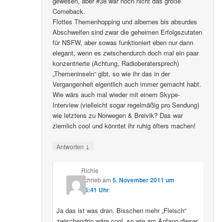
gewesen, aber #38 war noch nicht das große
Comeback.
Flottes Themenhopping und albernes bis absurdes
Abschweifen sind zwar die geheimen Erfolgszutaten
für NSFW, aber sowas funktioniert eben nur dann
elegant, wenn es zwischendurch doch mal ein paar
konzentrierte (Achtung, Radioberatersprech)
„Themeninseln“ gibt, so wie ihr das in der
Vergangenheit eigentlich auch immer gemacht habt.
Wie wärs auch mal wieder mit einem Skype-
Interview (vielleicht sogar regelmäßig pro Sendung)
wie letztens zu Norwegen & Breivik? Das war
ziemlich cool und könntet ihr ruhig öfters machen!
↓
Antworten
Richie
schrieb
am
5. November 2011 um
15:41 Uhr
:
Ja das ist was dran. Bisschen mehr „Fleisch“
zwischendrin wäre cool, so wie am Anfang dieser