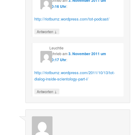
schrieb
am
3. November 2011 um
10:16 Uhr
:
http://riotburnz.wordpress.com/tot-podcast/
↓
Antworten
Leuchtie
schrieb
am
3. November 2011 um
10:17 Uhr
:
http://riotburnz.wordpress.com/2011/10/13/tot-
dialog-inside-scientology-part-i/
↓
Antworten