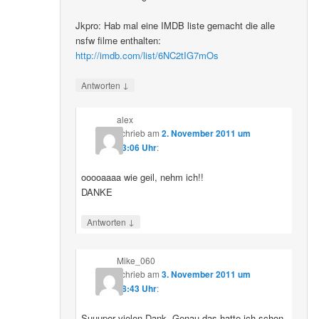
Jkpro: Hab mal eine IMDB liste gemacht die alle
nsfw filme enthalten:
http://imdb.com/list/6NC2tIG7mOs
↓
Antworten
alex
schrieb
am
2. November 2011 um
23:06 Uhr
:
ooooaaaa wie geil, nehm ich!!
DANKE
↓
Antworten
Mike_060
schrieb
am
3. November 2011 um
08:43 Uhr
:
Suuuper vielen Dank. Genau das hatte ich schon