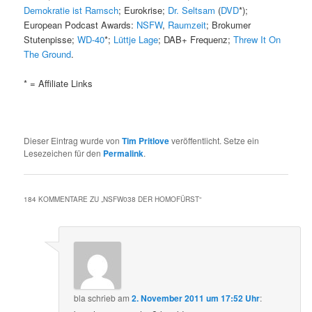
Demokratie ist Ramsch
; Eurokrise;
Dr. Seltsam
(
DVD
*);
European Podcast Awards:
NSFW
,
Raumzeit
; Brokumer
Stutenpisse;
WD-40
*;
Lüttje Lage
; DAB+ Frequenz;
Threw It On
The Ground
.
* = Affiliate Links
Dieser Eintrag wurde von
Tim Pritlove
veröffentlicht. Setze ein
Lesezeichen für den
Permalink
.
184 KOMMENTARE ZU „
NSFW038 DER HOMOFÜRST
“
bla
schrieb
am
2. November 2011 um 17:52 Uhr
: