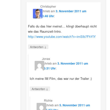
Christopher
schrieb
am
3. November 2011 um
00:46 Uhr
:
Falls du das hier meinst… klingt überhaupt nicht
wie das Raumzeit-Intro.
http://www.youtube.com/watch?v=imSIb7FhYlY
↓
Antworten
Jonas
schrieb
am
3. November 2011 um
15:31 Uhr
:
Ich meine IM Film, das war nur der Trailer ;)
↓
Antworten
Richie
schrieb
am
5. November 2011 um
: