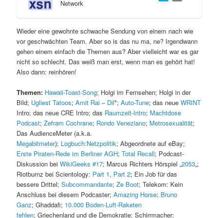
Network
s
l
Wieder eine gewohnte schwache Sendung von einem nach wie
p
t
vor geschwächten Team. Aber so is das nu ma, ne? Irgendwann
gehen einem einfach die Themen aus? Aber vielleicht war es gar
r
s
nicht so schlecht. Das weiß man erst, wenn man es gehört hat!
Also dann: reinhören!
i
p
Themen:
Hawaii-Toast-Song
; Holgi im Fernsehen; Holgi in der
n
r
Bild;
Ugliest Tatoos
;
Amit Rai – Dil
*;
Auto-Tune
;
das neue
WRINT
Intro; das neue CRE Intro; das
Raumzeit-Intro
;
Machtdose
g
i
Podcast
;
Zefram Cochrane
;
Rondo Veneziano
;
Metrosexualität
;
Das AudienceMeter (a.k.a.
e
n
Megabitmeter
);
Logbuch:Netzpolitik
; Abgeordnete auf eBay;
Erste Piraten-Rede im Berliner AGH
;
Total Recall
; Podcast-
n
g
Diskussion bei
WikiGeeks #17
; Marcus Richters Hörspiel „
2053
„;
Riotburnz bei Scientology:
Part 1
,
Part 2
; Ein Job für das
e
bessere Drittel;
Subcommandante
;
Ze Boot
; Telekom: Kein
Anschluss bei diesem Podcaster;
Amazing Horse
;
Bruno
n
Ganz
; Ghaddafi;
10.000 Boden-Luft-Raketen
fehlen
; Griechenland und die Demokratie; Schirrmacher: