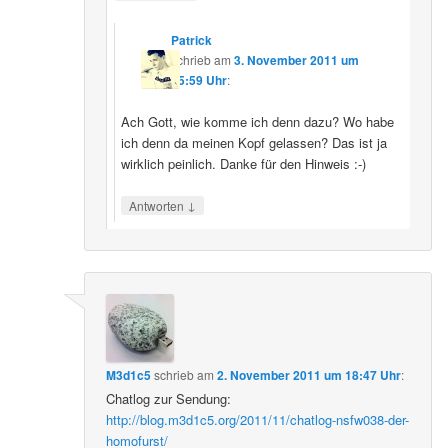
Patrick
schrieb
am
3. November 2011 um
15:59 Uhr
:
Ach Gott, wie komme ich denn dazu? Wo habe
ich denn da meinen Kopf gelassen? Das ist ja
wirklich peinlich. Danke für den Hinweis :-)
↓
Antworten
M3d1c5
schrieb
am
2. November 2011 um 18:47 Uhr
:
Chatlog zur Sendung:
http://blog.m3d1c5.org/2011/11/chatlog-nsfw038-der-
homofurst/